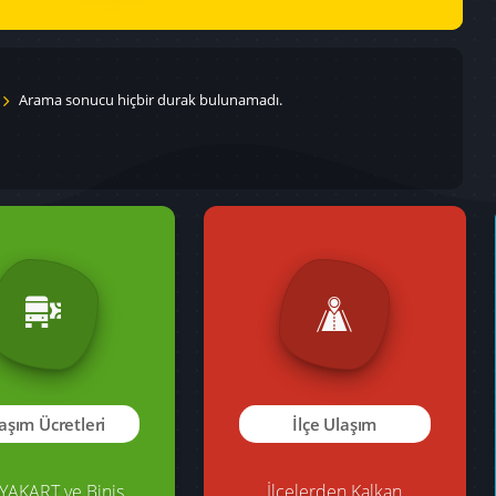
Arama sonucu hiçbir durak bulunamadı.
şım Kuralları ve
Toplu Ulaşım Filomuz
SÜMER
Toplu Ulaşımdaki