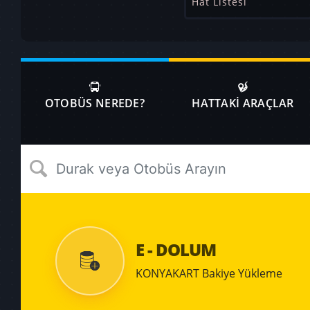
Hat Listesi
OTOBÜS NEREDE?
HATTAKİ ARAÇLAR
E - DOLUM
KONYAKART Bakiye Yükleme