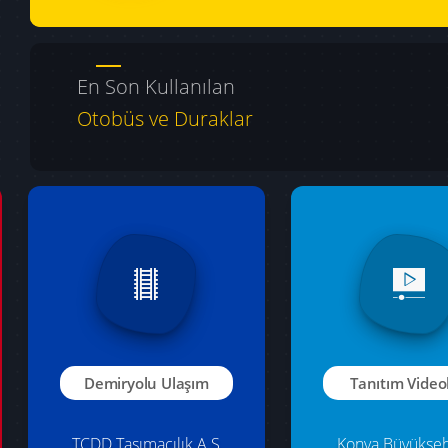
En Son Kullanılan
Otobüs ve Duraklar
Kayıp Eşya
Ulaşım Ücretl
Unuttuğun Eşyalar İçin
KONYAKART ve 