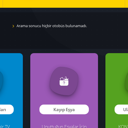
Arama sonucu hiçbir otobüs bulunamadı.
eri
İlçe Ulaşım
Ula
Biniş
İlçelerden Kalkan